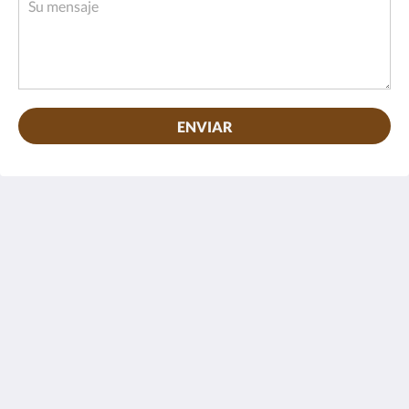
ENVIAR
Villas Adriana Wellness Village - Palenque
Carretera El Naranjo Km. 1.1
Palenque Chis. 29960
Mexico
9161293577
reservaciones@villasadriana.com
Medios sociales