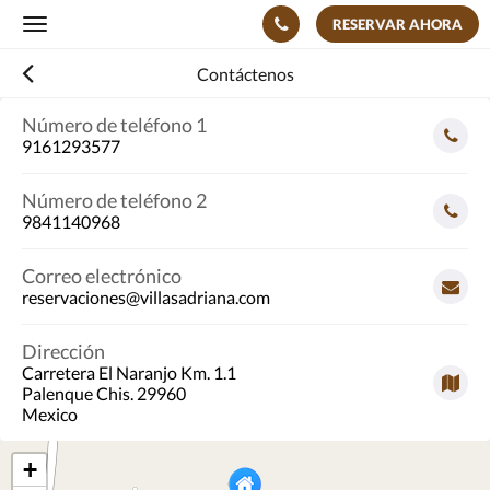
RESERVAR AHORA
Toggle
navigation
Contáctenos
Número de teléfono 1
9161293577
Número de teléfono 2
9841140968
Correo electrónico
reservaciones@villasadriana.com
Dirección
Carretera El Naranjo Km. 1.1
Palenque Chis. 29960
Mexico
+